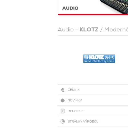
AUDIO
Audio -
KLOTZ
/ Moderné
CENNÍK
NOVINKY
RECENZIE
STRÁNKY VÝROBCU