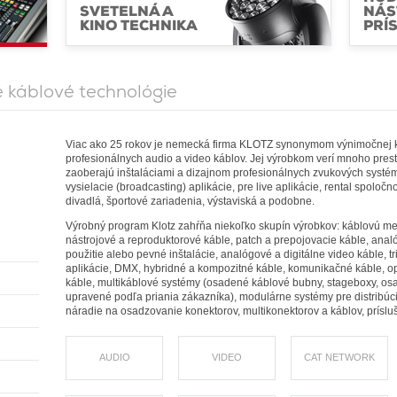
SVETELNÁ A
NÁS
KINO TECHNIKA
PRÍ
 káblové technológie
Viac ako 25 rokov je nemecká firma KLOTZ synonymom výnimočnej kva
profesionálnych audio a video káblov. Jej výrobkom verí mnoho prestí
zaoberajú inštaláciami a dizajnom profesionálnych zvukových systé
vysielacie (broadcasting) aplikácie, pre live aplikácie, rental spoločn
divadlá, športové zariadenia, výstaviská a podobne.
Výrobný program Klotz zahŕňa niekoľko skupín výrobkov: káblovú me
nástrojové a reproduktorové káble, patch a prepojovacie káble, anal
použitie alebo pevné inštalácie, analógové a digitálne video káble, 
aplikácie, DMX, hybridné a kompozitné káble, komunikačné káble, op
káble, multikáblové systémy (osadené káblové bubny, stageboxy, os
upravené podľa priania zákazníka), modulárne systémy pre distribúc
náradie na osadzovanie konektorov, multikonektorov a káblov, prísluš
AUDIO
VIDEO
CAT NETWORK