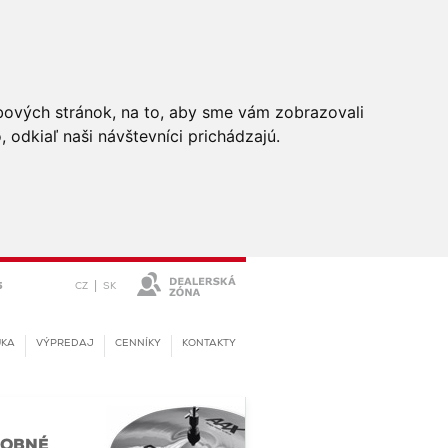
bových stránok, na to, aby sme vám zobrazovali
odkiaľ naši návštevníci prichádzajú.
|
CZ
SK
5
UKA
VÝPREDAJ
CENNÍKY
KONTAKTY
OBNÉ