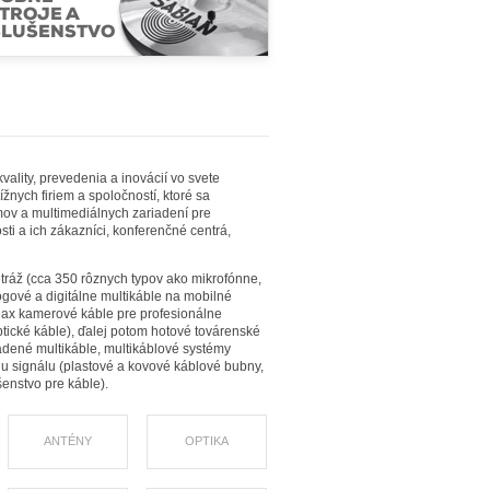
TROJE A
SLUŠENSTVO
lity, prevedenia a inovácií vo svete
žnych firiem a spoločností, ktoré sa
mov a multimediálnych zariadení pre
osti a ich zákazníci, konferenčné centrá,
tráž (cca 350 rôznych typov ako mikrofónne,
ógové a digitálne multikáble na mobilné
triax kamerové káble pre profesionálne
tické káble), ďalej potom hotové továrenské
adené multikáble, multikáblové systémy
iu signálu (plastové a kovové káblové bubny,
enstvo pre káble).
ANTÉNY
OPTIKA