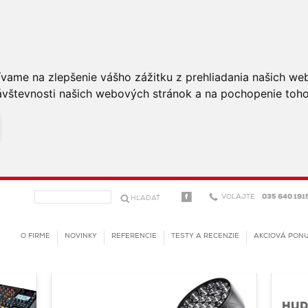
ívame na zlepšenie vášho zážitku z prehliadania našich we
vštevnosti našich webových stránok a na pochopenie toho, 
VOLAJTE
035 640 191
O FIRME
NOVINKY
REFERENCIE
TESTY A RECENZIE
AKCIOVÁ PON
HUD