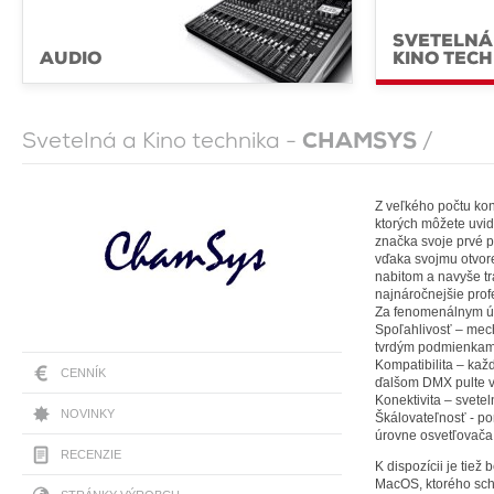
SVETELNÁ
AUDIO
KINO TEC
Svetelná a Kino technika -
CHAMSYS
/
Z veľkého počtu konc
ktorých môžete uvidi
značka svoje prvé p
vďaka svojmu otvore
nabitom a navyše tr
najnáročnejšie prof
Za fenomenálnym ús
Spoľahlivosť – mec
tvrdým podmienkam,
Kompatibilita – ka
CENNÍK
ďalšom DMX pulte v
Konektivita – svetel
NOVINKY
Škálovateľnosť - po
úrovne osvetľovača 
RECENZIE
K dispozícii je tie
MacOS, ktorého scho