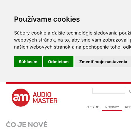
Používame cookies
Súbory cookie a ďalšie technológie sledovania použí
webových stránok, na to, aby sme vám zobrazovali p
našich webových stránok a na pochopenie toho, odkia
Súhlasím
Odmietam
Zmeniť moje nastavenia
O FIRME
NOVINKY
REF
ČO JE NOVÉ