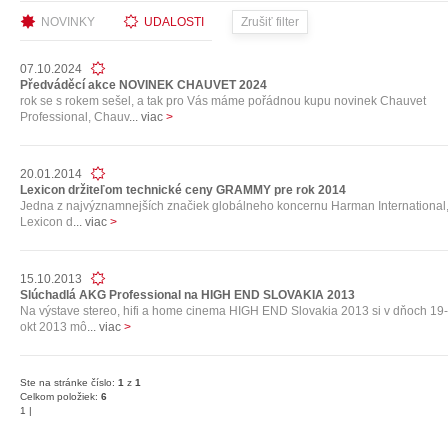
NOVINKY
UDALOSTI
07.10.2024
Předváděcí akce NOVINEK CHAUVET 2024
rok se s rokem sešel, a tak pro Vás máme pořádnou kupu novinek Chauvet
Professional, Chauv
... viac
>
20.01.2014
Lexicon držiteľom technické ceny GRAMMY pre rok 2014
Jedna z najvýznamnejších značiek globálneho koncernu Harman International,
Lexicon d
... viac
>
15.10.2013
Slúchadlá AKG Professional na HIGH END SLOVAKIA 2013
Na výstave stereo, hifi a home cinema HIGH END Slovakia 2013 si v dňoch 19-
okt 2013 mô
... viac
>
Ste na stránke číslo:
1
z
1
Celkom položiek:
6
1
|